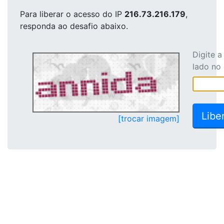
Para liberar o acesso
do IP
216.73.216.179
,
responda ao desafio abaixo.
Digite 
lado no
[trocar imagem]