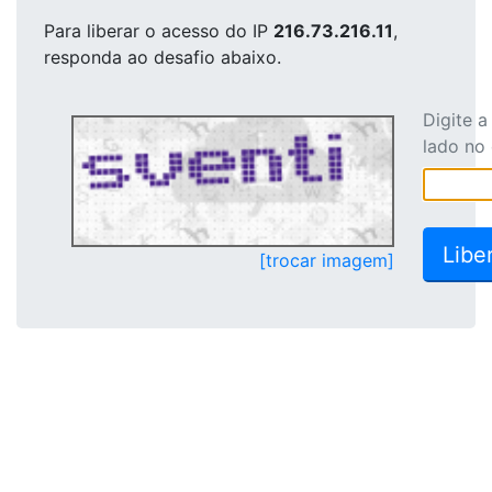
Para liberar o acesso
do IP
216.73.216.11
,
responda ao desafio abaixo.
Digite 
lado no
[trocar imagem]