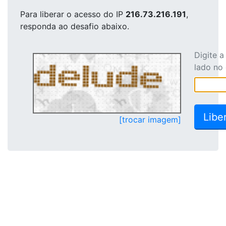
Para liberar o acesso
do IP
216.73.216.191
,
responda ao desafio abaixo.
Digite 
lado no
[trocar imagem]