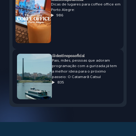
Dicas de lugares para coffee office em
Porto Alegre:
986
@destinopoaoficial
Pais, mães, pessoas que adoram
programação com a gurizada já tem
a melhor ideia para o próximo
passeio: O Catamarã Catsul
835