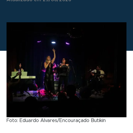
Foto: Eduardo Alvares/Encouraçado Butikin