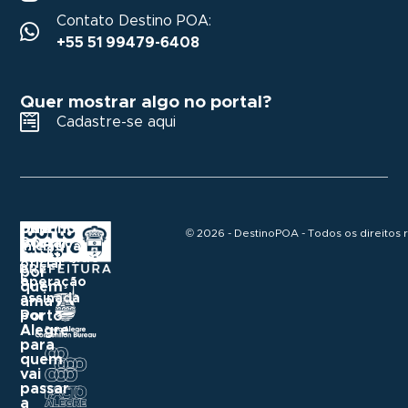
Contato Destino POA:
+55 51 99479-6408
Quer mostrar algo no portal?
Cadastre-se aqui
Destino
Um
Uma
© 2026 - DestinoPOA - Todos os direitos 
POA
portal
iniciativa
construído
Realização
oficial
e
por
e
operação
quem
assinada
ama
Porto
por
Alegre
para
quem
vai
passar
a