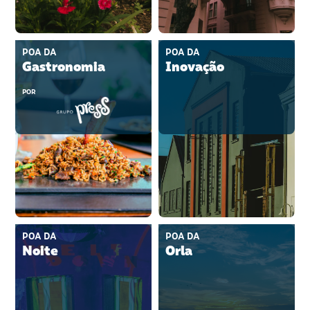
POA DA
POA DA
Gastronomia
Inovação
POR
POA DA
POA DA
Noite
Orla