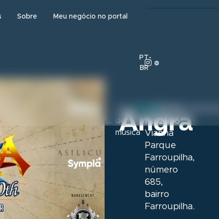
s
Sobre
Meu negócio no portal
PT-
BR
Auditório
27 de setemb
Show
Angra
de
Araújo
2026
música
Vianna
Parque
Farroupilha,
número
685,
bairro
Farroupilha.