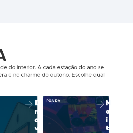
A
 do interior. A cada estação do ano se
avera e no charme do outono. Escolhe qual
I
POA DA
N
n
o
o
i
v
t