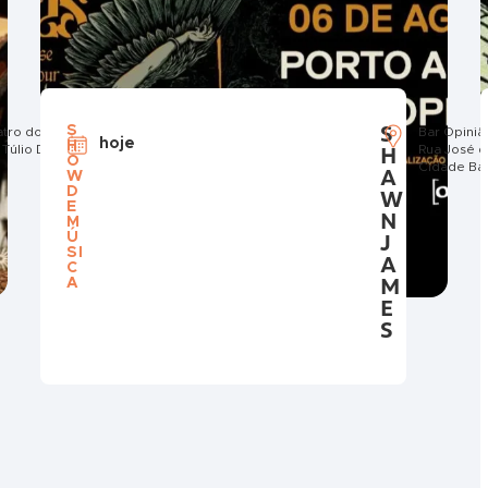
S
S
atro do Bourbon Country
Bar Opiniã
hoje
H
 Túlio De Rose, 80 - Jardim Europa
H
Rua José d
O
Cidade Ba
A
W
D
W
E
N
M
Ú
J
SI
A
C
M
A
E
S