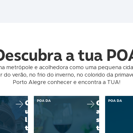
Descubra a tua PO
ma metrópole e acolhedora como uma pequena cidade
r do verão, no frio do inverno, no colorido da prim
Porto Alegre conhecer e encontra a TUA!
C
POA DA
G
POA DA
u
a
l
s
t
t