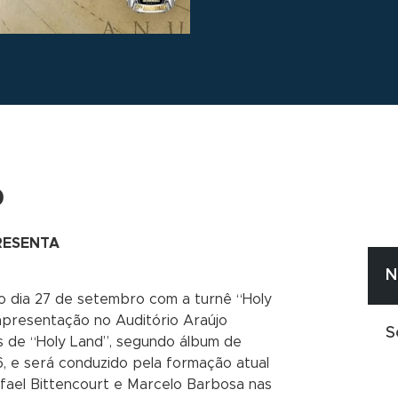
o
RESENTA
N
o dia 27 de setembro com a turnê “Holy
apresentação no Auditório Araújo
S
s de “Holy Land”, segundo álbum de
, e será conduzido pela formação atual
Rafael Bittencourt e Marcelo Barbosa nas