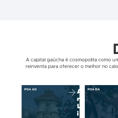
A capital gaúcha é cosmopolita como u
reinventa para oferecer o melhor no calo
POA AO
A
POA DA
r
L
i