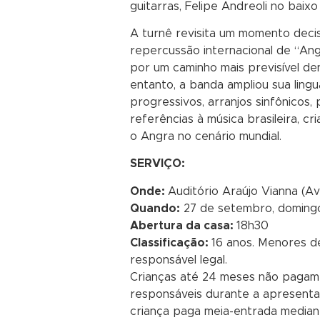
guitarras, Felipe Andreoli no baix
A turnê revisita um momento decis
repercussão internacional de “Ang
por um caminho mais previsível de
entanto, a banda ampliou sua lin
progressivos, arranjos sinfônicos,
referências à música brasileira, c
o Angra no cenário mundial.
SERVIÇO:
Onde:
Auditório Araújo Vianna (A
Quando:
27 de setembro, domingo
Abertura da casa:
18h30
Classificação:
16 anos. Menores 
responsável legal.
Crianças até 24 meses não pagam 
responsáveis durante a apresentaçã
criança paga meia-entrada median