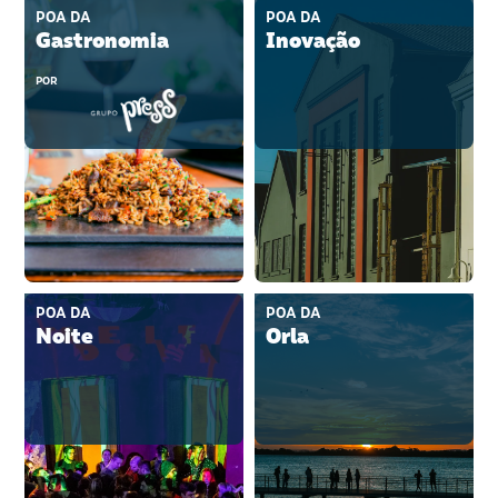
POA DA
POA DA
Gastronomia
Inovação
POR
POA DA
POA DA
Noite
Orla