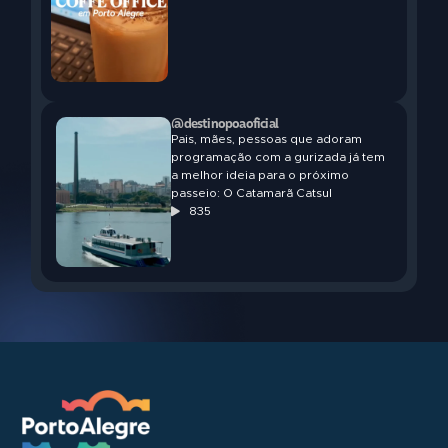
@destinopoaoficial
Pais, mães, pessoas que adoram
programação com a gurizada já tem
a melhor ideia para o próximo
passeio: O Catamarã Catsul
835