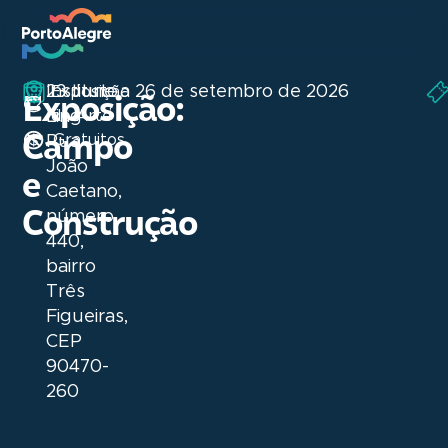
Instituto
23 June a 26 de setembro de 2026
Exposição
Exposição:
,
Ling
de Arte
Campo
Gratuitos
Rua
João
e
Caetano,
Construção
número
440,
bairro
Três
Figueiras,
CEP
90470-
260