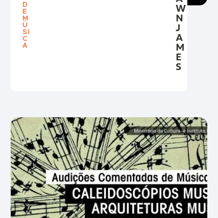
D
W
E
N
M
Ú
J
SI
A
C
M
A
E
S