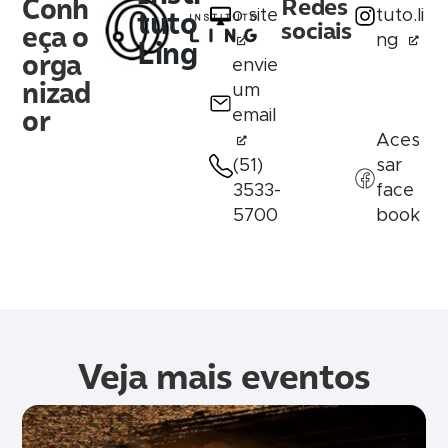
Conh
Redes
tuto
o site
tuto.li
sociais
eça o
ng
Ling
orga
envie
nizad
um
or
email
Aces
(51)
sar
3533-
face
5700
book
Veja mais eventos