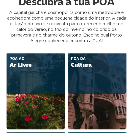
Descubra a tua POA
A capital gaúcha é cosmopolita como uma metrópole e
acolhedora como uma pequena cidade do interior. A cada
estação do ano se reinventa para oferecer o melhor no
calor do verão, no frio do inverno, no colorido da
primavera e no charme do outono. Escolhe qual Porto
Alegre conhecer e encontra a TUA!
POA AO
POA DA
Ar Livre
Cultura