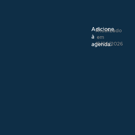
Adicione
Atualizado
à
em
15/06/2026
agenda: