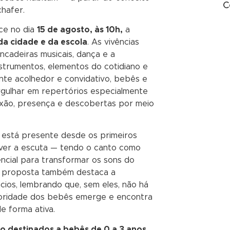
C
hafer.
ce no dia
15 de agosto, às 10h,
a
da cidade e da escola
. As vivências
ncadeiras musicais, dança e a
strumentos, elementos do cotidiano e
nte acolhedor e convidativo, bebês e
rgulhar em repertórios especialmente
xão, presença e descobertas por meio
a está presente desde os primeiros
ver a escuta — tendo o canto como
ncial para transformar os sons do
 A proposta também destaca a
cios, lembrando que, sem eles, não há
noridade dos bebês emerge e encontra
de forma ativa.
 destinados a bebês de 0 a 3 anos,