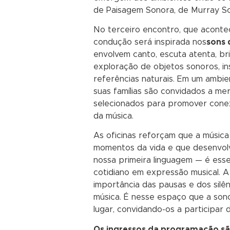
de Paisagem Sonora, de Murray Sc
No terceiro encontro, que aconte
condução será inspirada nos
sons 
envolvem canto, escuta atenta, bri
exploração de objetos sonoros, in
referências naturais. Em um ambie
suas famílias são convidados a me
selecionados para promover cone
da música.
As oficinas reforçam que a músic
momentos da vida e que desenvol
nossa primeira linguagem — é esse
cotidiano em expressão musical.
importância das pausas e dos silên
música. É nesse espaço que a so
lugar, convidando-os a participar 
Os ingressos da programação são