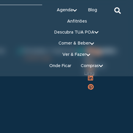
Agenda
Blog
Anfitriões
Descubra TUA POA
Comer & Beber
de
Entradas / Ingressos
Organizado
Compartilhe:
Ver & Fazer
Confira aqui
por
Instituto
Onde Ficar
Compras
Ling