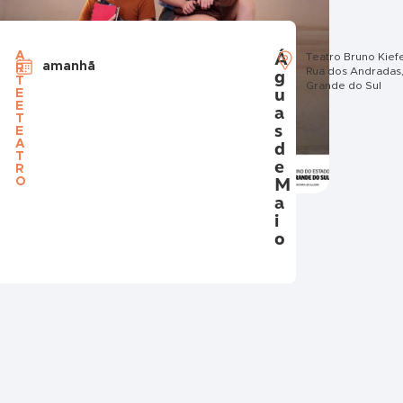
Á
A
Paleontologia da UFRGS
Teatro Bruno Kie
amanhã
R
Gonçalves, 9500, Prédio 43127,
g
Rua dos Andradas, 
T
Grande do Sul
u
E
E
a
T
s
E
A
d
T
e
R
M
O
a
i
o