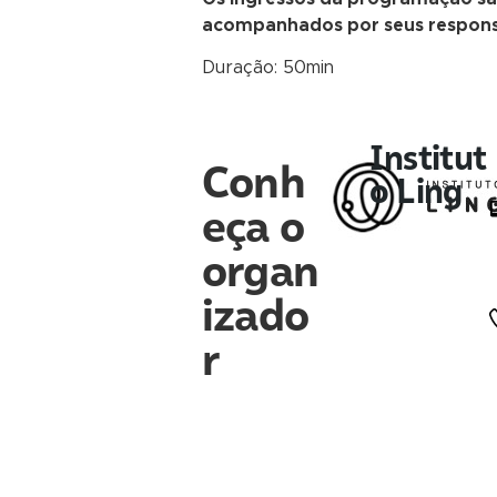
acompanhados por seus respons
Duração: 50min
Institut
Conh
o Ling
eça o
organ
izado
r