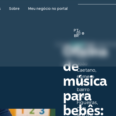
s
Sobre
Meu negócio no portal
PT-
BR
Instituto
15 de agosto 
Cursos/oficinas
Oficina
Ling
2026
Rua
de
João
Caetano,
música
número
440,
para
bairro
Três
Figueiras,
bebês:
CEP
90470-