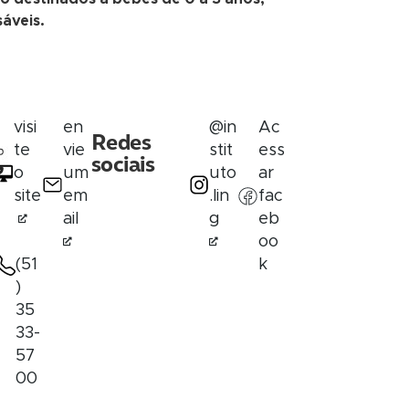
áveis.
visi
en
@in
Ac
Redes
te
vie
stit
ess
sociais
o
um
uto
ar
site
em
.lin
fac
ail
g
eb
oo
(51
k
)
35
33-
57
00