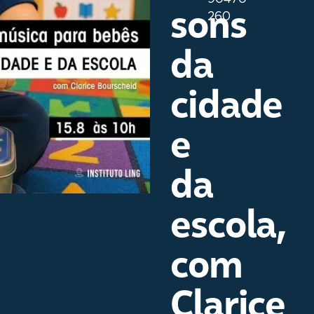
sons
260
da
cidade
e
da
escola,
com
Clarice