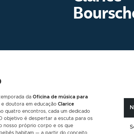
Boursch
o
 temporada da
Oficina de música para
a e doutora em educação
Clarice
N
rão quatro encontros, cada um dedicado
O objetivo é despertar a escuta para os
o nosso próprio corpo e os que
S
ebês habitam — a partir do conceito