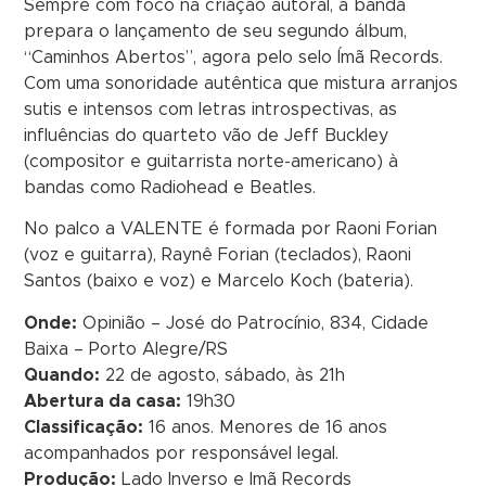
Sempre com foco na criação autoral, a banda
prepara o lançamento de seu segundo álbum,
“Caminhos Abertos”, agora pelo selo Ímã Records.
Com uma sonoridade autêntica que mistura arranjos
sutis e intensos com letras introspectivas, as
influências do quarteto vão de Jeff Buckley
(compositor e guitarrista norte-americano) à
bandas como Radiohead e Beatles.
No palco a VALENTE é formada por Raoni Forian
(voz e guitarra), Raynê Forian (teclados), Raoni
Santos (baixo e voz) e Marcelo Koch (bateria).
Onde:
Opinião – José do Patrocínio, 834, Cidade
Baixa – Porto Alegre/RS
Quando:
22 de agosto, sábado, às 21h
Abertura da casa:
19h30
Classificação:
16 anos. Menores de 16 anos
acompanhados por responsável legal.
Produção:
Lado Inverso e Imã Records