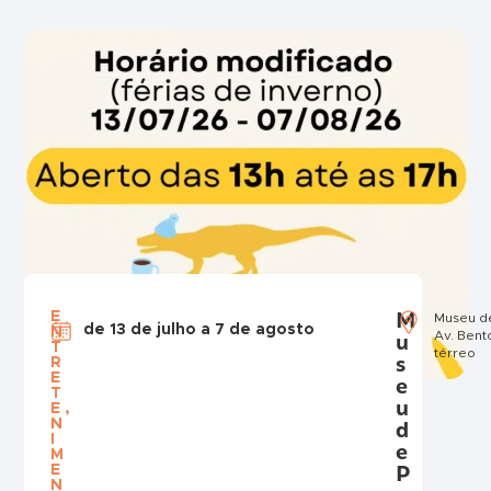
M
E
Museu d
de 13 de julho a 7 de agosto
N
u
Av. Bent
T
térreo
s
R
E
e
T
u
E
,
N
d
I
e
M
P
E
N