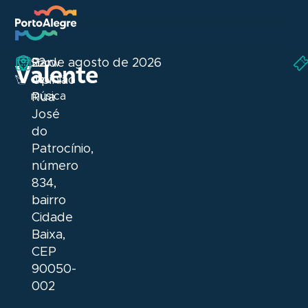
Bar
22 de agosto de 2026
Show
Valente
de
Opinião
música
Rua
José
do
Patrocínio,
número
834,
bairro
Cidade
Baixa,
CEP
90050-
002