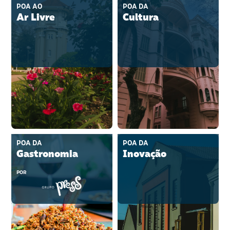
POA AO
POA DA
Ar Livre
Cultura
POA DA
POA DA
Gastronomia
Inovação
POR