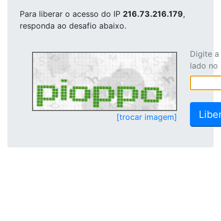
Para liberar o acesso
do IP
216.73.216.179
,
responda ao desafio abaixo.
Digite 
lado no
[trocar imagem]