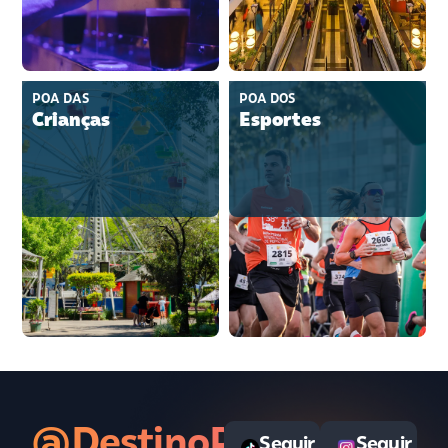
POA DAS
POA DOS
Crianças
Esportes
@DestinoPOAoficial
Seguir
Seguir