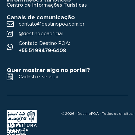
Centro de Informações Turísticas
Canais de comunicação
contato@destinopoa.com.br
@destinopoaoficial
Contato Destino POA:
+55 51 99479-6408
Quer mostrar algo no portal?
Cadastre-se aqui
Destino
Um
Uma
© 2026 - DestinoPOA - Todos os direitos 
POA
portal
iniciativa
construído
Realização
oficial
e
por
e
operação
quem