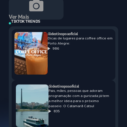
Ver Mais
TIKTOK TRENDS
@destinopoaoficial
Dicas de lugares para coffee office em
Porto Alegre:
986
@destinopoaoficial
Pais, mães, pessoas que adoram
programação com a gurizada já tem
a melhor ideia para o próximo
passeio: O Catamarã Catsul
835