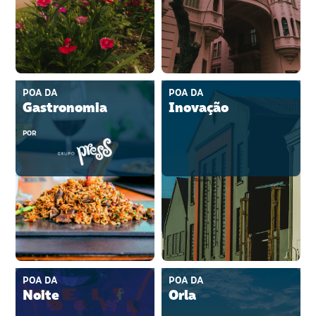
POA DA
POA DA
Gastronomia
Inovação
POR
POA DA
POA DA
Noite
Orla