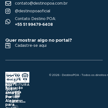
contato@destinopoa.com.br
@destinopoaoficial
Contato Destino POA:
+55 51 99479-6408
Quer mostrar algo no portal?
Cadastre-se aqui
Destino
Um
Uma
© 2026 - DestinoPOA - Todos os direitos 
POA
portal
iniciativa
construído
Realização
oficial
e
por
e
operação
quem
assinada
ama
Porto
por
Alegre
para