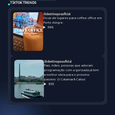
TIKTOK TRENDS
@destinopoaoficial
Dicas de lugares para coffee office em
Porto Alegre:
986
@destinopoaoficial
Pais, mães, pessoas que adoram
programação com a gurizada já tem
a melhor ideia para o próximo
passeio: O Catamarã Catsul
835