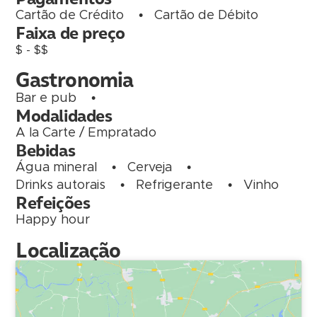
Cartão de Crédito
•
Cartão de Débito
Faixa de preço
$ - $$
Gastronomia
Bar e pub
•
Modalidades
A la Carte / Empratado
Bebidas
Água mineral
•
Cerveja
•
Drinks autorais
•
Refrigerante
•
Vinho
Refeições
Happy hour
Localização