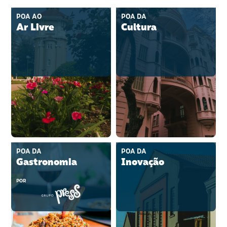
POA AO
POA DA
Ar Livre
Cultura
POA DA
POA DA
Gastronomia
Inovação
POR