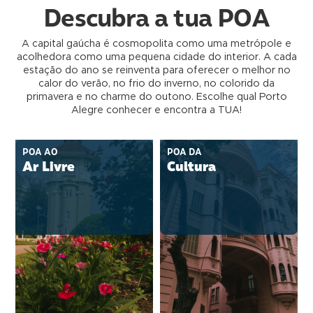
Descubra a tua POA
A capital gaúcha é cosmopolita como uma metrópole e
acolhedora como uma pequena cidade do interior. A cada
estação do ano se reinventa para oferecer o melhor no
calor do verão, no frio do inverno, no colorido da
primavera e no charme do outono. Escolhe qual Porto
Alegre conhecer e encontra a TUA!
POA AO
POA DA
Ar Livre
Cultura