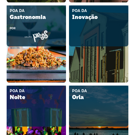
POA DA
POA DA
Gastronomia
Inovação
POR
POA DA
POA DA
Noite
Orla