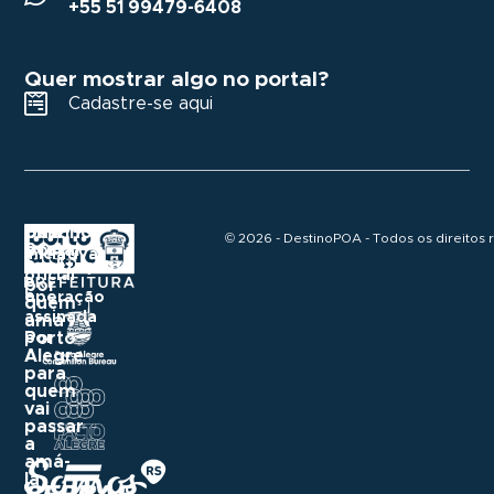
+55 51 99479-6408
Quer mostrar algo no portal?
Cadastre-se aqui
Destino
Um
Uma
© 2026 - DestinoPOA - Todos os direitos 
POA
portal
iniciativa
construído
Realização
oficial
e
por
e
operação
quem
assinada
ama
Porto
por
Alegre
para
quem
vai
passar
a
amá-
la