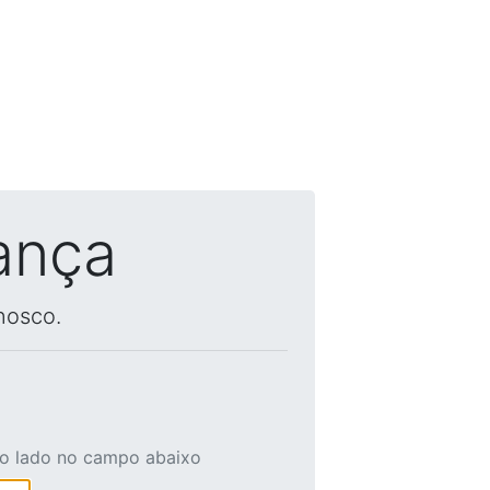
ança
nosco.
ao lado no campo abaixo