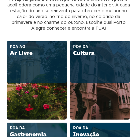
acolhedora como uma pequena cidade do interior. A cada
estação do ano se reinventa para oferecer o melhor no
calor do verão, no frio do inverno, no colorido da
primavera e no charme do outono. Escolhe qual Porto
Alegre conhecer e encontra a TUA!
POA AO
POA DA
Ar Livre
Cultura
POA DA
POA DA
Gastronomia
Inovação