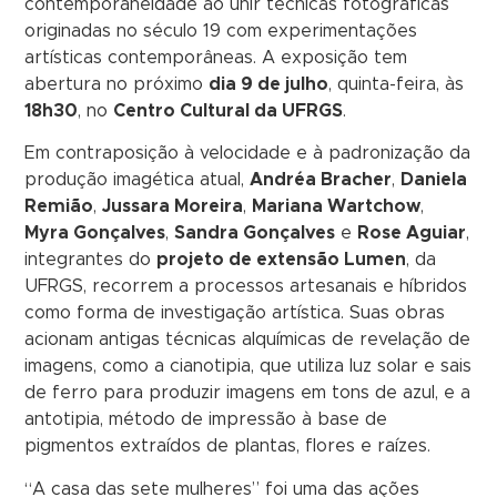
contemporaneidade ao unir técnicas fotográficas
originadas no século 19 com experimentações
artísticas contemporâneas. A exposição tem
abertura no próximo
dia 9 de julho
, quinta-feira, às
18h30
, no
Centro Cultural da UFRGS
.
Em contraposição à velocidade e à padronização da
produção imagética atual,
Andréa Bracher
,
Daniela
Remião
,
Jussara Moreira
,
Mariana Wartchow
,
Myra Gonçalves
,
Sandra Gonçalves
e
Rose Aguiar
,
integrantes do
projeto de extensão Lumen
, da
UFRGS, recorrem a processos artesanais e híbridos
como forma de investigação artística. Suas obras
acionam antigas técnicas alquímicas de revelação de
imagens, como a cianotipia, que utiliza luz solar e sais
de ferro para produzir imagens em tons de azul, e a
antotipia, método de impressão à base de
pigmentos extraídos de plantas, flores e raízes.
“A casa das sete mulheres” foi uma das ações