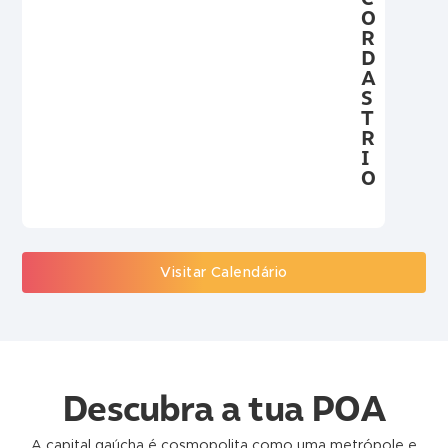
O
R
D
A
S
T
R
I
O
Visitar Calendário
Descubra a tua POA
A capital gaúcha é cosmopolita como uma metrópole e