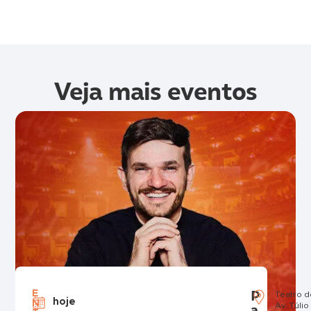
Veja mais eventos
P
E
Teatro 
hoje
N
a
Av. Túli