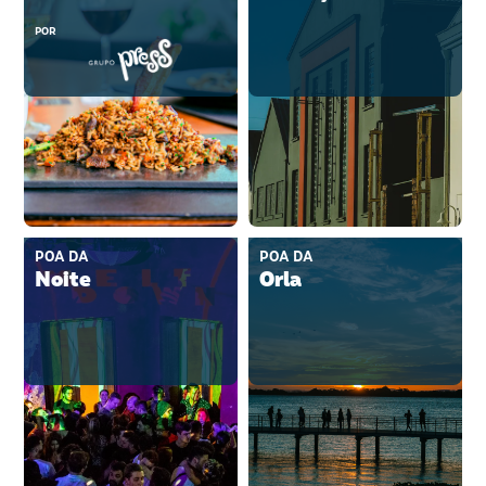
POR
POA DA
POA DA
Noite
Orla