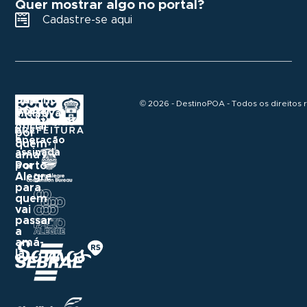
Quer mostrar algo no portal?
Cadastre-se aqui
Destino
Um
Uma
© 2026 - DestinoPOA - Todos os direitos 
POA
portal
iniciativa
construído
Realização
oficial
e
por
e
operação
quem
assinada
ama
Porto
por
Alegre
para
quem
vai
passar
a
amá-
la