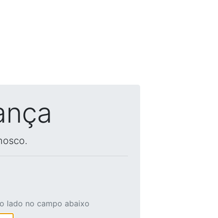
ança
nosco.
ao lado no campo abaixo