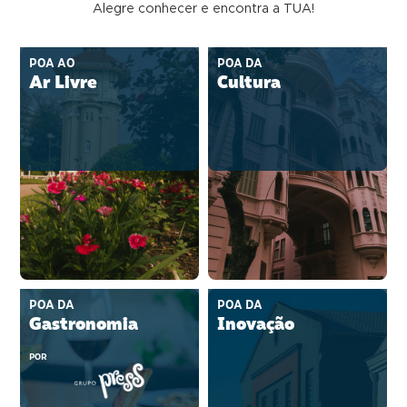
Alegre conhecer e encontra a TUA!
POA AO
POA DA
Ar Livre
Cultura
POA DA
POA DA
Gastronomia
Inovação
POR