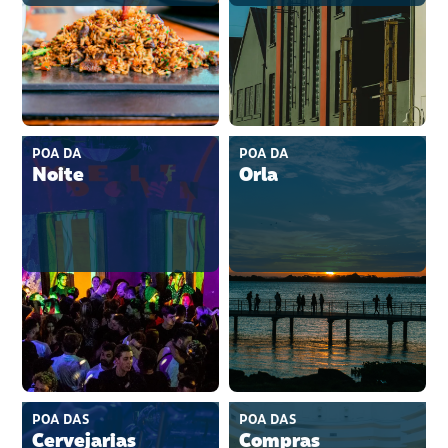
POA DA
POA DA
Noite
Orla
POA DAS
POA DAS
Cervejarias
Compras