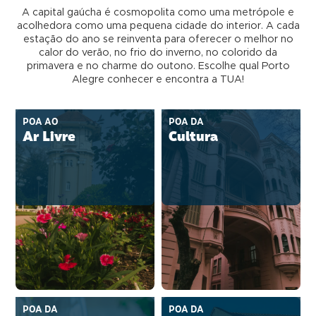
A capital gaúcha é cosmopolita como uma metrópole e
acolhedora como uma pequena cidade do interior. A cada
estação do ano se reinventa para oferecer o melhor no
calor do verão, no frio do inverno, no colorido da
primavera e no charme do outono. Escolhe qual Porto
Alegre conhecer e encontra a TUA!
POA AO
POA DA
Ar Livre
Cultura
POA DA
POA DA