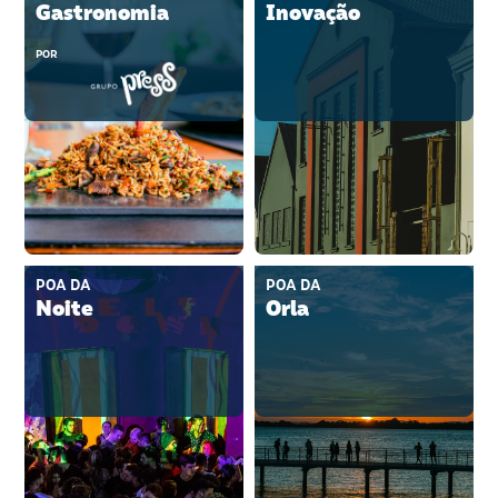
Gastronomia
Inovação
POR
POA DA
POA DA
Noite
Orla