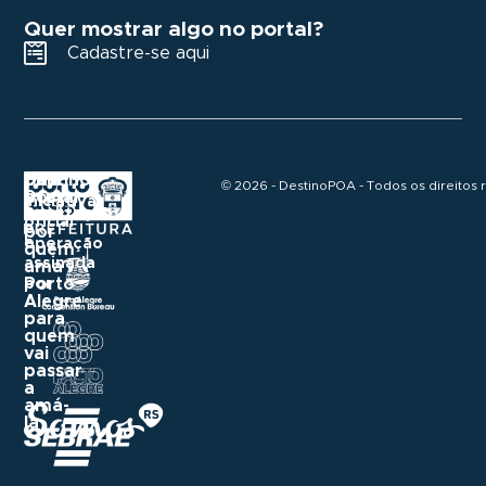
Quer mostrar algo no portal?
Cadastre-se aqui
Destino
Um
Uma
© 2026 - DestinoPOA - Todos os direitos 
POA
portal
iniciativa
construído
Realização
oficial
e
por
e
operação
quem
assinada
ama
Porto
por
Alegre
para
quem
vai
passar
a
amá-
la