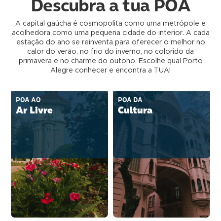
Descubra a tua POA
A capital gaúcha é cosmopolita como uma metrópole e
acolhedora como uma pequena cidade do interior. A cada
estação do ano se reinventa para oferecer o melhor no
calor do verão, no frio do inverno, no colorido da
primavera e no charme do outono. Escolhe qual Porto
Alegre conhecer e encontra a TUA!
POA AO
POA DA
Ar Livre
Cultura