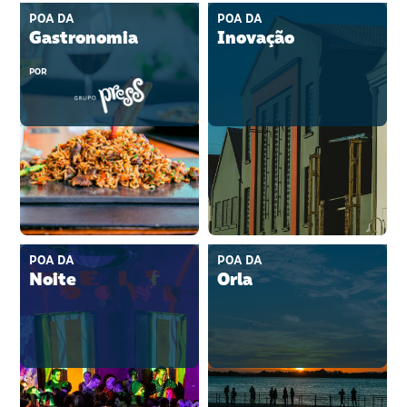
POA DA
POA DA
Gastronomia
Inovação
POR
POA DA
POA DA
Noite
Orla