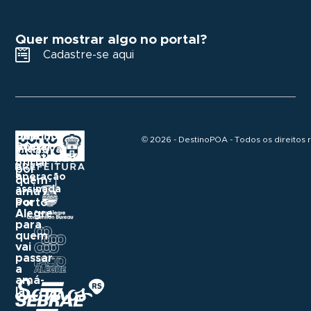
Quer mostrar algo no portal?
Cadastre-se aqui
Destino
Um
Uma
© 2026 - DestinoPOA - Todos os direitos 
POA
portal
iniciativa
construído
Realização
oficial
e
por
e
operação
quem
assinada
ama
Porto
por
Alegre
para
quem
vai
passar
a
amá-
la