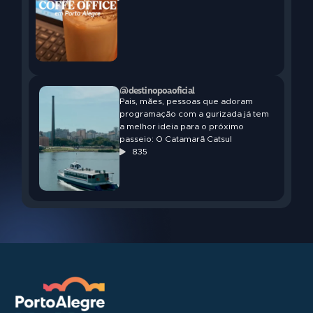
@destinopoaoficial
Pais, mães, pessoas que adoram
programação com a gurizada já tem
a melhor ideia para o próximo
passeio: O Catamarã Catsul
835