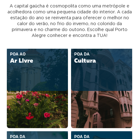
A capital gaúcha é cosmopolita como uma metrópole e
acolhedora como uma pequena cidade do interior. A cada
estação do ano se reinventa para oferecer o melhor no
calor do verão, no frio do inverno, no colorido da
primavera e no charme do outono. Escolhe qual Porto
Alegre conhecer e encontra a TUA!
POA AO
POA DA
Ar Livre
Cultura
POA DA
POA DA