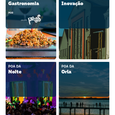
Gastronomia
Inovação
POR
POA DA
POA DA
Noite
Orla