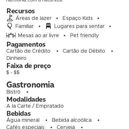
harmonia com a natureza.
Recursos
Áreas de lazer
•
Espaço Kids
•
Familiar
•
Lugares para sentar
•
Mesas ao ar livre
•
Pet friendly
Pagamentos
Cartão de Crédito
•
Cartão de Débito
•
Dinheiro
Faixa de preço
$ - $$
Gastronomia
Bistrô
•
Modalidades
A la Carte / Empratado
Bebidas
Água mineral
•
Bebida alcoólica
•
Cafés especiais
•
Cerveja
•