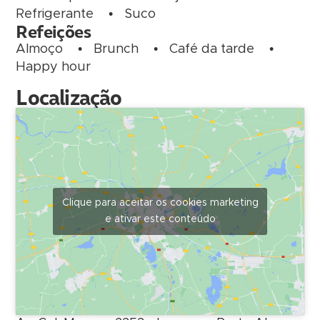
Refrigerante
•
Suco
Refeições
Almoço
•
Brunch
•
Café da tarde
•
Happy hour
Localização
Clique para aceitar os cookies marketing
e ativar este conteúdo