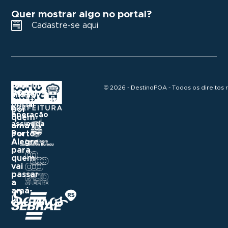
Quer mostrar algo no portal?
Cadastre-se aqui
Destino
Um
Uma
© 2026 - DestinoPOA - Todos os direitos 
POA
portal
iniciativa
construído
Realização
oficial
e
por
e
operação
quem
assinada
ama
Porto
por
Alegre
para
quem
vai
passar
a
amá-
la