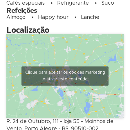
Cafés especiais
•
Refrigerante
•
Suco
Refeições
Almoço
•
Happy hour
•
Lanche
Localização
Clique para aceitar os cookies marketing
e ativar este conteúdo
R. 24 de Outubro, 111 - loja 55 - Moinhos de
Vento, Porto Alegre - RS, 90510-002