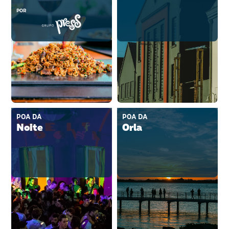
POR
POA DA
POA DA
Noite
Orla