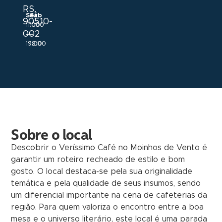
RS,
Sex
Sáb
90510-
11:00
11:00
002
–
–
19:00
18:00
Sobre o local
Descobrir o Veríssimo Café no Moinhos de Vento é
garantir um roteiro recheado de estilo e bom
gosto. O local destaca-se pela sua originalidade
temática e pela qualidade de seus insumos, sendo
um diferencial importante na cena de cafeterias da
região. Para quem valoriza o encontro entre a boa
mesa e o universo literário, este local é uma parada