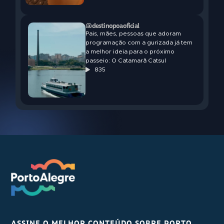
@destinopoaoficial
Pais, mães, pessoas que adoram
programação com a gurizada já tem
a melhor ideia para o próximo
passeio: O Catamarã Catsul
835
ASSINE O MELHOR CONTEÚDO SOBRE PORTO