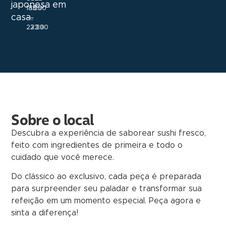
japonesa em
18:30
18:30
casa.
–
–
23:30
23:30
Sobre o local
Descubra a experiência de saborear sushi fresco,
feito com ingredientes de primeira e todo o
cuidado que você merece.
Do clássico ao exclusivo, cada peça é preparada
para surpreender seu paladar e transformar sua
refeição em um momento especial. Peça agora e
sinta a diferença!