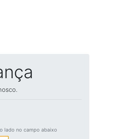
ança
nosco.
ao lado no campo abaixo